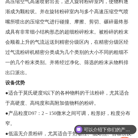
高压缩空气高速喷射出去，进入旋转粉碎室内，使物料逐
渐成为颗粒状。并在旋转粉碎室内与多个高速压缩空气喷
嘴所喷出的压缩空气进行碰撞、摩擦、剪切、碾碎最终形
成具有非常细小结构形态的超细粉碎粉末。被粉碎的粉末
会顺着上升的气流运送到精密分级区内，在精密分级区经
过气流粉碎机精密分类成为几个类别的大小不同的粗细不
一的几个粉末类别。并将经过净化、筛选的粉末从物料排
出口派出。
设备优势
●适合于莫氏硬度9以下的各种物料的干法粉碎，尤其适合
于高硬度、高纯度和高附加值物料的粉碎。
●产品粒度D97：2－150微米之间可调，粒形好，粒度分布
窄。
可以介绍下你们的产品么
●低温无介质粉碎，尤其适合于热敏性、低熔点、含糖份及
你们是怎么收费的呢