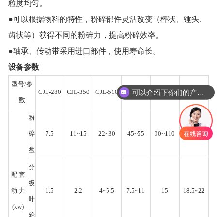
粒度均匀。
●可以根据物料的特性，粉碎部件灵活改变（棒状、锤头、
齿状等）获得不同的粉碎力，提高粉碎效率。
●轴承、传动带采用进口部件，使用寿命长。
设备参数
型号/参
可以介绍下你们的产品么
CJL-280
CJL-350
CJL-510
CJL-760
CJL-1000
CJL-1250
数
粉
碎
7.5
11~15
22~30
45~55
90~110
132~160
盘
分
配 套
级
动 力
1.5
2.2
4~5.5
7.5~11
15
18.5~22
叶
(kw)
轮