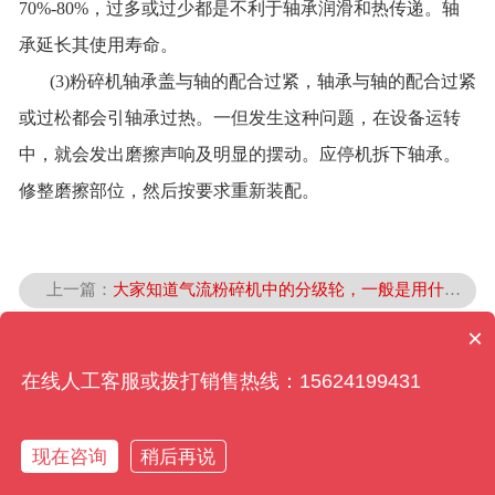
70%-80%，过多或过少都是不利于轴承润滑和热传递。轴
承延长其使用寿命。
(3)粉碎机轴承盖与轴的配合过紧，轴承与轴的配合过紧
或过松都会引轴承过热。一但发生这种问题，在设备运转
中，就会发出磨擦声响及明显的摆动。应停机拆下轴承。
修整磨擦部位，然后按要求重新装配。
上一篇：
大家知道气流粉碎机中的分级轮，一般是用什么材质吗？
×
下一篇：
选择适合的超微粉碎机的技巧有哪些呢
在线人工客服或拨打销售热线：15624199431
返回列表
热线电话
短信联系
联系我们
回到顶部
现在咨询
稍后再说